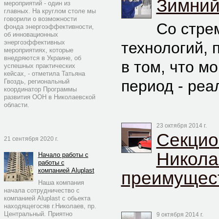
Зимний
мероприятий - один из
главных. На круглом столе мы
говорили о возможности
Со стре
фонда энергоэффективности,
об инновационных
энергоэффективных
технологий, 
мероприятиях, которые
внедряются в Украине, об
в том, что м
успешных практических
кейсах, - отметила Татьяна
период - реа
Гвоздь, региональный
координатор Программы
развития ООН в Николаевской
области.
23 октября 2014 г.
Секцио
21 сентября 2020 г.
Никола
Начало работы с
работы с
компанией Aluplast
преимущес
Наша компания
начала сотрудничество с
компанией Aluplast с обьекта
находящегосяв г.Николаев, пр.
Центральный. Приятно
9 октября 2014 г.