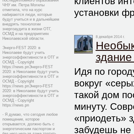
клиентов ин
последипломного образования
ЧНУ им. Петра Могилы
установки фр
отметила, что на курс
набираются люди, которые
будут учиться и в дальнейшем
внедрять технологии
энергоаудита в жизни ОТГ,
ОСМД и на предприятиях
8 декабря 2014 г.
Николаевской области.
Необык
Энерго-FEST 2020: в
Николаеве будут учить
здание
энергоэффективности в ОТГ и
ОСМД - Copyright
https://news.pnЭнерго-FEST
Идя по город
2020: в Николаеве будут учить
энергоэффективности в ОТГ и
вокруг «серы
ОСМД - Copyright
https://news.pnЭнерго-FEST
2020: в Николаеве будут учить
такой дом п
энергоэффективности в ОТГ и
ОСМД - Copyright
минуту. Сов
https://news.pn
- Я думаю, что сегодня любое
«приодеть» з
помещение, которое
открывается, должно быть с
забудешь не 
энергетическим паспортом и
без него нельзя даже тратить