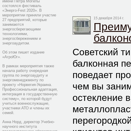
имени Петра Могилы
состоялся фестиваль
«Энерго-Fest 2020». В
мероприятии приняли участие
15 декабря 2014 г.
27 предприятий, которые
Преиму
занимаются
энергосберегающими
технологиями,
балкон
энергосбережением и
энергоаудитом.
Советский ти
Об этом пишет издание
«АгроЮг».
балконная пе
В рамках мероприятия также
начала работу очередная
поведает про
группа по энергоаудиту и
энергоменеджменту по
чем вы заним
проекту «Норвегия-Украина.
Профессиональная адаптация,
интеграция в государственную
остекление в
систему», по которой будут
учиться военнослужащие,
металлоплас
участники АТО и члены их
семей.
перегородкой
Анна Норд, директор Учебно-
научного института