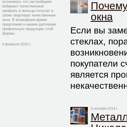
осозновать что застройщики
Почему
вибирают качественный
профиль и жильцы получат в
окна
своих квартирах качественные
окна. В ближайшее время
предложим и нашим диллерам
Если вы заме
профильную продукцию этой
фирмы
стеклах, пор
6 февраля 2020 г.
возникновени
покупатели с
является про
некачествен
3 октября 2014 г.
Металл