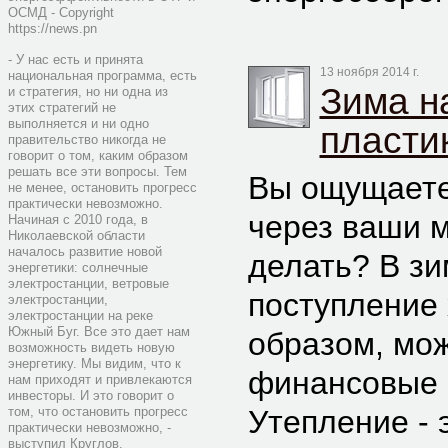
ОСМД - Copyright
https://news.pn
- У нас есть и принята
13 ноября 2014 г.
национальная программа, есть
Зима на
и стратегия, но ни одна из
этих стратегий не
выполняется и ни одно
пласти
правительство никогда не
говорит о том, каким образом
решать все эти вопросы. Тем
Вы ощущаете,
не менее, остановить прогресс
практически невозможно.
через ваши 
Начиная с 2010 года, в
Николаевской области
началось развитие новой
делать? В з
энергетики: солнечные
электростанции, ветровые
поступление 
электростанции,
электростанции на реке
Южный Буг. Все это дает нам
образом, мо
возможность видеть новую
энергетику. Мы видим, что к
финансовые 
нам приходят и привлекаются
инвесторы. И это говорит о
том, что остановить прогресс
Утепление - 
практически невозможно, -
выступил Круглов.