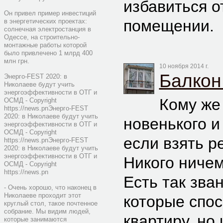
избавиться о
Он привел пример инвестиций
помещении.
в энергетических проектах:
солнечная электростанция в
Одессе, на строительно-
монтажные работы которой
было привлечено 1 млрд 400
млн грн.
10 ноября 2014 г.
Балкон
Энерго-FEST 2020: в
Николаеве будут учить
энергоэффективности в ОТГ и
Кому же 
ОСМД - Copyright
https://news.pnЭнерго-FEST
2020: в Николаеве будут учить
новенького и
энергоэффективности в ОТГ и
ОСМД - Copyright
если взять р
https://news.pnЭнерго-FEST
2020: в Николаеве будут учить
энергоэффективности в ОТГ и
Никого ничем 
ОСМД - Copyright
https://news.pn
Есть так зва
- Очень хорошо, что наконец в
Николаеве проходит этот
которые спос
круглый стол, такое почтенное
собрание. Мы видим людей,
квартиру, но
которые занимаются