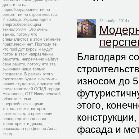
деньги ни на
переоборудование, ни на
ремонт, ни на строительство.
И вообще, Украина идет к
28 ноября 2014 г.
энергосберегающим
Модерн
технологиям. Это очень
важно, потому что
перспе
специалистов в этом сегменте
практически нет. Поэтому те,
кто пройдут курсы и будут
Благодаря с
потом в этом направлении
работать, непременно найдут
себе работу, потому что эта
строительств
рыночная ниша только
создается. В рамках этого
износом до 
фестиваля будем знакомить
наших студентов, слушателей,
представителей ОСМД города
футуристичн
Николаева, ОТГ Николаевской
области с теми
этого, конеч
энергосберегающими
технологиями, которые
возможны для применения
конструкции
непосредственно на их
территориях и домах, -
фасада и ме
рассказала профессор Анна
Норд.