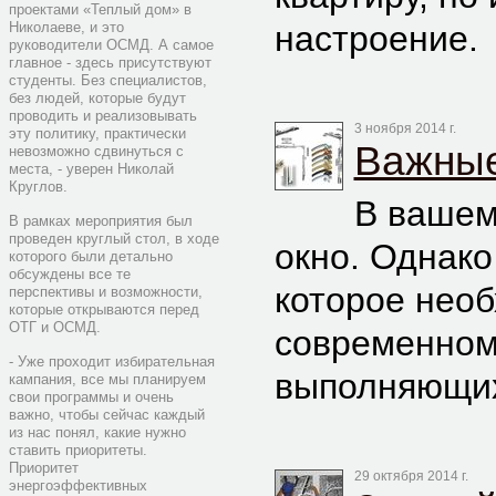
проектами «Теплый дом» в
Николаеве, и это
настроение.
руководители ОСМД. А самое
главное - здесь присутствуют
студенты. Без специалистов,
без людей, которые будут
проводить и реализовывать
3 ноября 2014 г.
эту политику, практически
Важные
невозможно сдвинуться с
места, - уверен Николай
Круглов.
В вашем
В рамках мероприятия был
проведен круглый стол, в ходе
окно. Однако
которого были детально
обсуждены все те
которое необ
перспективы и возможности,
которые открываются перед
ОТГ и ОСМД.
современном 
- Уже проходит избирательная
выполняющих
кампания, все мы планируем
свои программы и очень
важно, чтобы сейчас каждый
из нас понял, какие нужно
ставить приоритеты.
Приоритет
29 октября 2014 г.
энергоэффективных