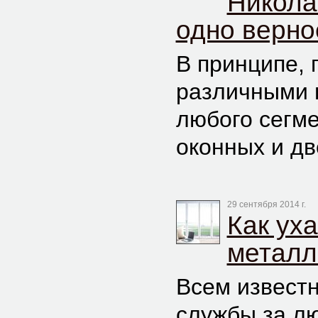
Никола
одно верн
В принципе,
различными 
любого сегме
оконных и дв
29 сентября 2014 г.
Как ух
металл
Всем известн
службы за л