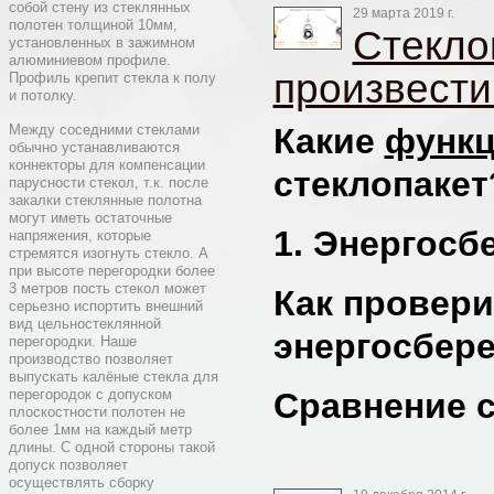
собой стену из стеклянных
29 марта 2019 г.
полотен толщиной 10мм,
Стекло
установленных в зажимном
алюминиевом профиле.
произвести 
Профиль крепит стекла к полу
и потолку.
Между соседними стеклами
Какие
функ
обычно устанавливаются
коннекторы для компенсации
стеклопакет
парусности стекол, т.к. после
закалки стеклянные полотна
могут иметь остаточные
1. Энергосбе
напряжения, которые
стремятся изогнуть стекло. А
при высоте перегородки более
3 метров пость стекол может
Как провери
серьезно испортить внешний
вид цельностеклянной
энергосбер
перегородки. Наше
производство позволяет
выпускать калёные стекла для
перегородок с допуском
Сравнение с
плоскостности полотен не
более 1мм на каждый метр
длины. С одной стороны такой
допуск позволяет
осуществлять сборку